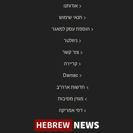
< אודותנו
< תנאי שימוש
< הוספת עסק למאגר
< ניוזלטר
< צור קשר
< קריירה
< Damac
> חדשות ארה"ב
> מגזין מסיבות
> דפי אמריקה