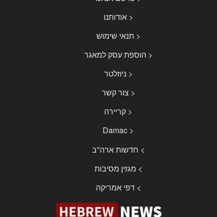
< אודותנו
< תנאי שימוש
< הוספת עסק למאגר
< ניוזלטר
< צור קשר
< קריירה
< Damac
> חדשות ארה"ב
> מגזין מסיבות
> דפי אמריקה