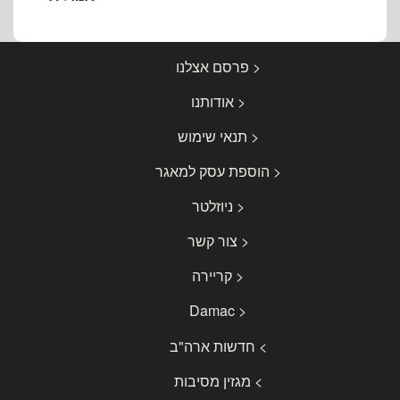
< פרסם אצלנו
< אודותנו
< תנאי שימוש
< הוספת עסק למאגר
< ניוזלטר
< צור קשר
< קריירה
< Damac
> חדשות ארה"ב
> מגזין מסיבות